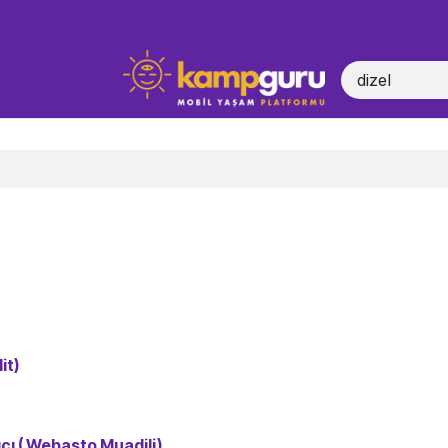
i Başlatma
lit)
ıcı ( Webasto Muadili)