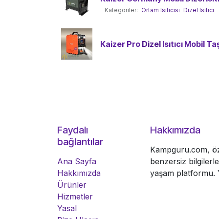
Kategoriler:
Ortam Isıtıcısı
Dizel Isıtıcı
Kaizer Pro
Dizel
Isıtıcı Mobil Taş
Faydalı
Hakkımızda
bağlantılar
Kampguru.com, öze
Ana Sayfa
benzersiz bilgiler
Hakkımızda
yaşam platformu. Y
Ürünler
Hizmetler
Yasal