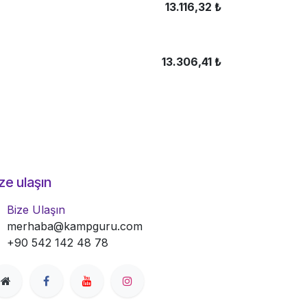
13.116,32
₺
13.306,41
₺
ze ulaşın
Bize Ulaşın
merhaba@kampguru.com
+90 542 142 48 78