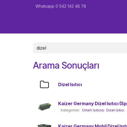
İçereği Atla
Whatsapp 0 542 142 48 78
Ana Sayfa
Karavan
Marin
Garant
Arama Sonuçları
Dizel
Isıtıcı
Kaizer Germany
Dizel
Isıtıcı (Sp
Kategoriler:
Ortam Isıtıcısı
Dizel Isıtıcı
Kaizer Germany Mobil
Dizel
Isıt