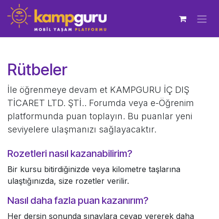
İçereği Atla
Rütbeler
İle öğrenmeye devam et KAMPGURU İÇ DIŞ
TİCARET LTD. ŞTİ.. Forumda veya e-Öğrenim
platformunda puan toplayın. Bu puanlar yeni
seviyelere ulaşmanızı sağlayacaktır.
Rozetleri nasıl kazanabilirim?
Bir kursu bitirdiğinizde veya kilometre taşlarına
ulaştığınızda, size rozetler verilir.
Nasıl daha fazla puan kazanırım?
Her dersin sonunda sınavlara cevap vererek daha