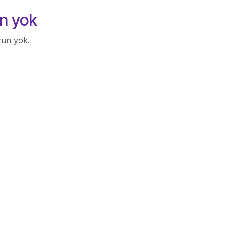
n yok
rün yok.