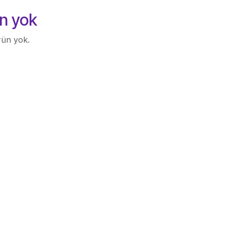
n yok
rün yok.