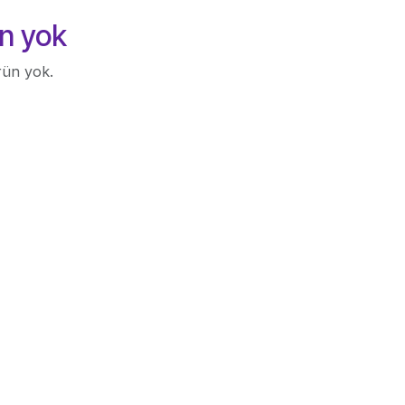
n yok
rün yok.