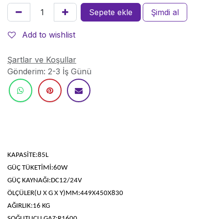
Sepete ekle
Şimdi al
Add to wishlist
Şartlar ve Koşullar
Gönderim: 2-3 İş Günü
ÜRÜN ÖZELLİKLERİ
KAPASİTE:85L
GÜÇ TÜKETİMİ:60W
GÜÇ KAYNAĞI:DC12/24V
ÖLÇÜLER(U X G X Y)MM:449X450X830
AĞIRLIK:16 KG
SOĞUTUCU GAZ:R1600