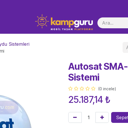
i Başlatma
du Sistemleri
mi
Autosat SMA-
Sistemi
(0 incele)
25.187,14
₺
Sepet