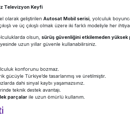
iz Televizyon Keyfi
l olarak geliştirilen
Autosat Mobil serisi
, yolculuk boyunca
 çıkışlı ve üç çıkışlı olmak üzere iki farklı modeliyle her ih
yolculuklarda olsun,
sürüş güvenliğini etkilemeden yüksek
yesinde uzun yıllar güvenle kullanabilirsiniz.
lculuk konforunu bozmaz.
rik gücüyle Türkiye’de tasarlanmış ve üretilmiştir.
ızlarda dahi sinyal kaybı yaşamazsınız.
rinde teknik destek avantajı.
dek parçalar
ile uzun ömürlü kullanım.
i