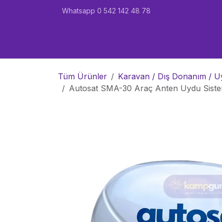
İçereği Atla
Whatsapp 0 542 142 48 78
Ana Sayfa
Karavan
Marin
Garant
Tüm Ürünler
Karavan / Dış Donanım / Uy
Autosat SMA-30 Araç Anten Uydu Siste