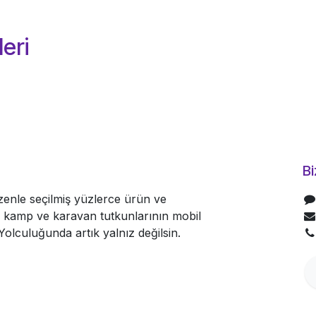
eri
Bi
nle seçilmiş yüzlerce ürün ve
le kamp ve karavan tutkunlarının mobil
olculuğunda artık yalnız değilsin.