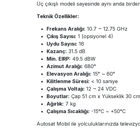
Üç çıkışlı modeli sayesinde aynı anda birde
Teknik Özellikler:
Frekans Aralığı:
10.7 ~ 12.75 GHz
Çıkış Sayısı:
1 (opsiyonel 4)
Uydu Sayısı:
16
Kazanç:
31.5 dB
Min. EIRP:
49.5 dBW
Azimut Aralığı:
680°
Elevasyon Aralığı:
15° ~ 60°
Kilitlenme Süresi:
< 10 saniye
Çalışma Voltajı:
12 ~ 24 VDC
Boyutlar:
Çap 51 cm x Yükseklik 30 c
Ağırlık:
7 kg
Çalışma Sıcaklığı:
-15°C ~ +50°C
Autosat Mobil ile yolculuklarınızda televizy