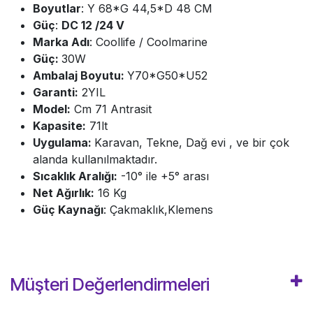
Boyutlar
: Y 68*G 44,5*D 48 CM
Güç
:
DC 12 /24 V
Marka Adı
: Coollife / Coolmarine
Güç:
30W
Ambalaj Boyutu:
Y70*G50*U52
Garanti:
2YIL
Model:
Cm 71 Antrasit
Kapasite:
71lt
Uygulama:
Karavan, Tekne, Dağ evi , ve bir çok
alanda kullanılmaktadır.
Sıcaklık Aralığı:
-10° ile +5° arası
Net Ağırlık:
16 Kg
Güç Kaynağı
: Çakmaklık,Klemens
Müşteri Değerlendirmeleri