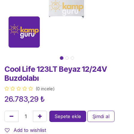
Cool Life 123LT Beyaz 12/24V
Buzdolabı
(0 incele)
26.783,29
₺
Sepete ekle
Şimdi al
Add to wishlist