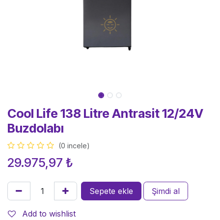
Cool Life 138 Litre Antrasit 12/24V
Buzdolabı
(0 incele)
29.975,97
₺
Sepete ekle
Şimdi al
Add to wishlist