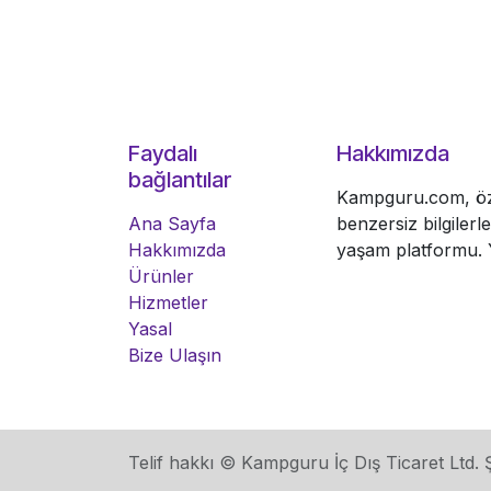
Faydalı
Hakkımızda
bağlantılar
Kampguru.com, öze
Ana Sayfa
benzersiz bilgiler
Hakkımızda
yaşam platformu. Y
Ürünler
Hizmetler
Yasal
Bize Ulaşın
Telif hakkı © Kampguru İç Dış Ticaret Ltd. Ş