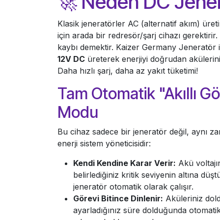
🚀 Neden DC Jene
Klasik jeneratörler AC (alternatif akım) üreti
için arada bir redresör/şarj cihazı gerektirir.
kaybı demektir. Kaizer Germany Jeneratör i
12V DC
üreterek enerjiyi doğrudan akülerin
Daha hızlı şarj, daha az yakıt tüketimi!
Tam Otomatik "Akıllı G
Modu
Bu cihaz sadece bir jeneratör değil, aynı z
enerji sistem yöneticisidir:
Kendi Kendine Karar Verir:
Akü voltajı
belirlediğiniz kritik seviyenin altına dü
jeneratör otomatik olarak çalışır.
Görevi Bitince Dinlenir:
Aküleriniz do
ayarladığınız süre dolduğunda otomatik