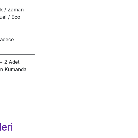
k / Zaman
uel / Eco
Sadece
 + 2 Adet
tan Kumanda
eri