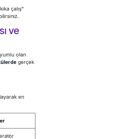
ika çalış"
lirsiniz.
sı ve
uyumlu olan
külerde
gerçek
ğlayarak en
er
eratör