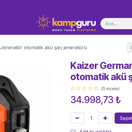
i Başlatma
Jeneratör otomatik akü şarj jeneratörü
Kaizer German
otomatik akü ş
(0 incele)
34.998,73
₺
Sepet
Add to wishlist