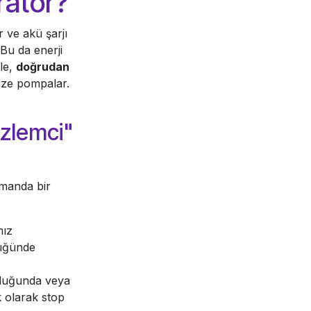
ratör?
r ve akü şarjı
 Bu da enerji
le,
doğrudan
ize pompalar.
özlemci"
amanda bir
nız
ştüğünde
lduğunda veya
 olarak stop