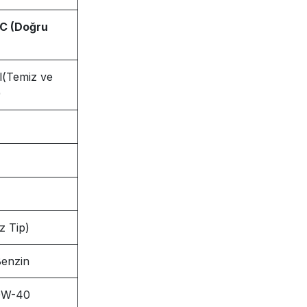
C (Doğru
ol(Temiz ve
)
z Tip)
enzin
10W-40