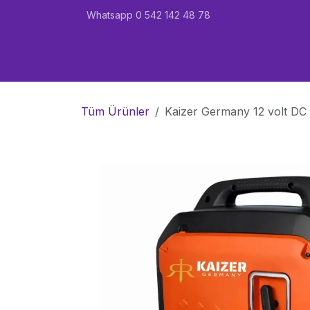
İçereği Atla
Whatsapp 0 542 142 48 78
Ana Sayfa
Karavan
Marin
Garant
Tüm Ürünler
Kaizer Germany 12 volt DC 