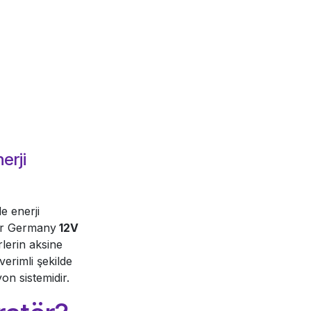
erji
e enerji
zer Germany
12V
rlerin aksine
verimli şekilde
on sistemidir.