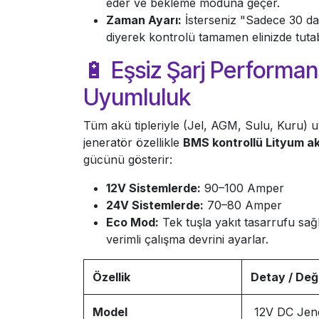
eder ve bekleme moduna geçer.
Zaman Ayarı:
İsterseniz "Sadece 30 dak
diyerek kontrolü tamamen elinizde tutabi
🔋 Eşsiz Şarj Performan
Uyumluluk
Tüm akü tipleriyle (Jel, AGM, Sulu, Kuru) 
jeneratör özellikle
BMS kontrollü Lityum a
gücünü gösterir:
12V Sistemlerde:
90–100 Amper
24V Sistemlerde:
70–80 Amper
Eco Mod:
Tek tuşla yakıt tasarrufu sa
verimli çalışma devrini ayarlar.
Özellik
Detay / Değ
Model
12V DC Jen