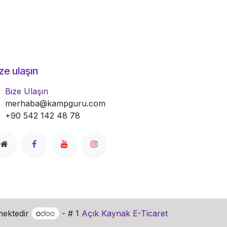
ze ulaşın
Bize Ulaşın
merhaba@kampguru.com
+90 542 142 48 78
mektedir
- # 1
Açık Kaynak E-Ticaret