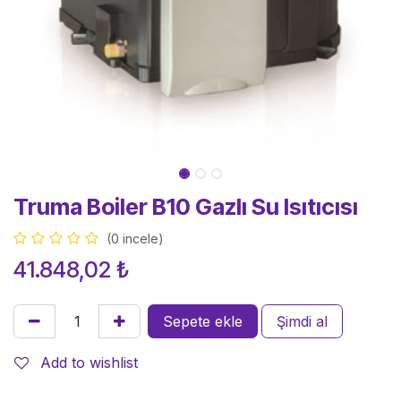
Truma Boiler B10 Gazlı Su Isıtıcısı
(0 incele)
41.848,02
₺
Sepete ekle
Şimdi al
Add to wishlist