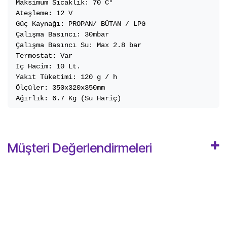
Maksimum Sıcaklık: 70 C°

Ateşleme: 12 V

Güç Kaynağı: PROPAN/ BÜTAN / LPG

Çalışma Basıncı: 30mbar

Çalışma Basıncı Su: Max 2.8 bar

Termostat: Var

İç Hacim: 10 Lt.

Yakıt Tüketimi: 120 g / h

Ölçüler: 350x320x350mm

Ağırlık: 6.7 Kg (Su Hariç)
Müşteri Değerlendirmeleri