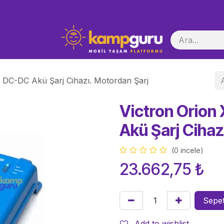
i Başlatma
 DC-DC Akü Şarj Cihazı. Motordan Şarj
Victron Orion
Akü Şarj Cihaz
(0 incele)
23.662,75
₺
Sepet
Add to wishlist