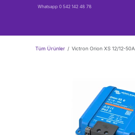
İçereği Atla
Whatsapp 0 542 142 48 78
Ana Sayfa
Karavan
Marin
Garant
Tüm Ürünler
Victron Orion XS 12/12-50A