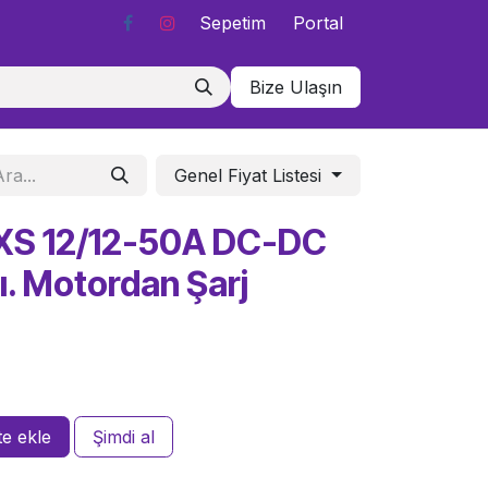
Sepetim
Portal
Bize Ulaşın
Genel Fiyat Listesi
 XS 12/12-50A DC-DC
ı. Motordan Şarj
e ekle
Şimdi al