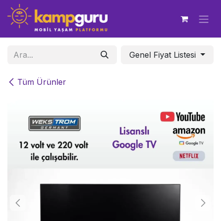
İçereği Atla
Genel Fiyat Listesi
Tüm Ürünler