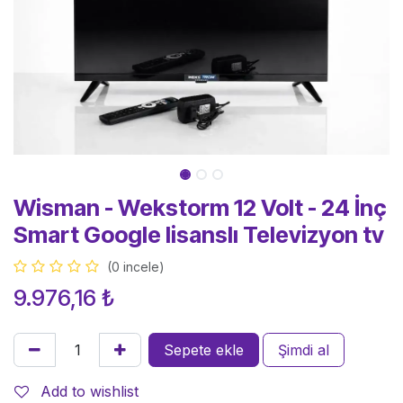
Wisman - Wekstorm 12 Volt - 24 İnç
Smart Google lisanslı Televizyon tv
(0 incele)
9.976,16
₺
Sepete ekle
Şimdi al
Add to wishlist