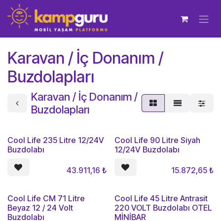
İçereği Atla
Karavan / İç Donanım /
Buzdolapları
Karavan / İç Donanım /
Buzdolapları
Cool Life 235 Litre 12/24V
Cool Life 90 Litre Siyah
Buzdolabı
12/24V Buzdolabı
43.911,16
₺
15.872,65
₺
Cool Life CM 71 Litre
Cool Life 45 Litre Antrasit
Beyaz 12 / 24 Volt
220 VOLT Buzdolabı OTEL
Buzdolabı
MİNİBAR