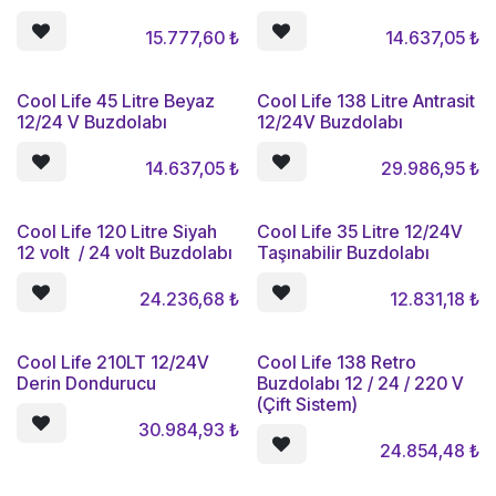
15.777,60
₺
14.637,05
₺
Cool Life 45 Litre Beyaz
Cool Life 138 Litre Antrasit
12/24 V Buzdolabı
12/24V Buzdolabı
14.637,05
₺
29.986,95
₺
Cool Life 120 Litre Siyah
Cool Life 35 Litre 12/24V
12 volt / 24 volt Buzdolabı
Taşınabilir Buzdolabı
24.236,68
₺
12.831,18
₺
Cool Life 210LT 12/24V
Cool Life 138 Retro
Derin Dondurucu
Buzdolabı 12 / 24 / 220 V
(Çift Sistem)
30.984,93
₺
24.854,48
₺